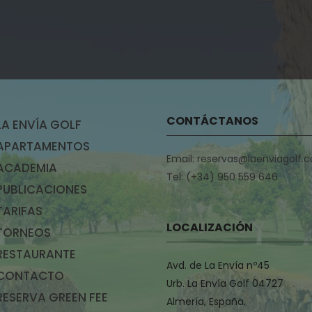
CONTÁCTANOS
LA ENVÍA GOLF
APARTAMENTOS
Email: reservas@laenviagolf.
ACADEMIA
Tel: (+34) 950 559 646
PUBLICACIONES
TARIFAS
LOCALIZACIÓN
TORNEOS
RESTAURANTE
Avd. de La Envía nº45
CONTACTO
Urb. La Envía Golf 04727
RESERVA GREEN FEE
Almería, España.