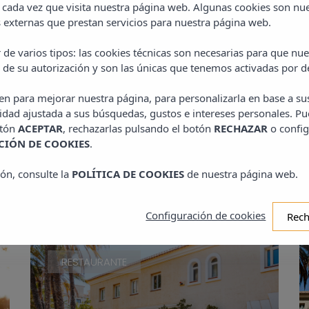
 cada vez que visita nuestra página web. Algunas cookies son nue
externas que prestan servicios para nuestra página web.
 de varios tipos: las cookies técnicas son necesarias para que n
 de su autorización y son las únicas que tenemos activadas por d
ven para mejorar nuestra página, para personalizarla en base a su
QUIZÁS LE INTERESE...
idad ajustada a sus búsquedas, gustos e intereses personales. Pu
otón
ACEPTAR
, rechazarlas pulsando el botón
RECHAZAR
o config
IÓN DE COOKIES
.
CONSULTE OTRAS SECCIONES DE NUESTRA WEB
ón, consulte la
POLÍTICA DE COOKIES
de nuestra página web.
Configuración de cookies
Rech
RESTAURANTE