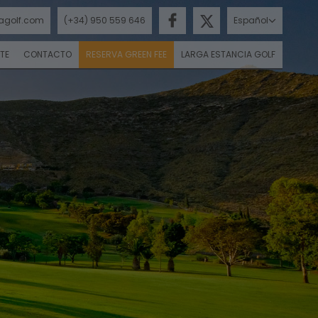
agolf.com
(+34) 950 559 646
Español
TE
CONTACTO
RESERVA GREEN FEE
LARGA ESTANCIA GOLF