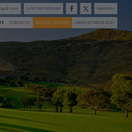
agolf.com
(+34) 950 559 646
Español
TE
CONTACTO
RESERVA GREEN FEE
LARGA ESTANCIA GOLF