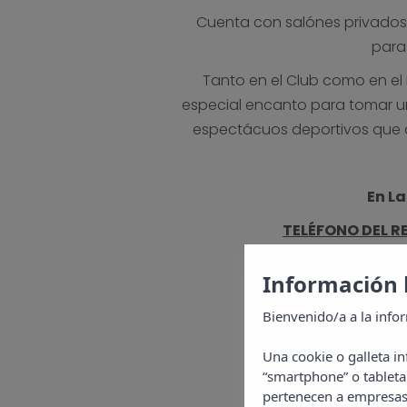
Cuenta con salónes privados
para 
Tanto en el Club como en el
especial encanto para tomar una
espectácuos deportivos que o
En L
TELÉFONO DEL 
Información 
Bienvenido/a a la info
Una cookie o galleta i
“smartphone” o tableta
pertenecen a empresas 