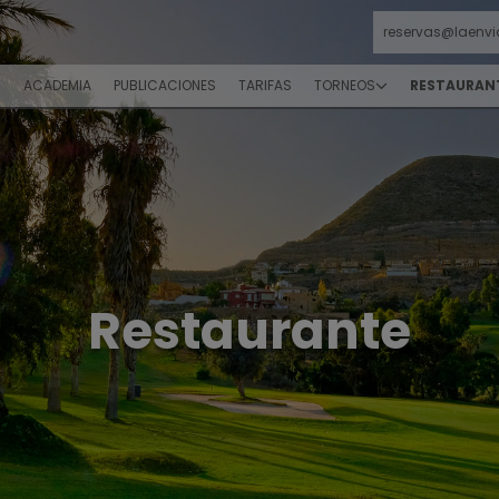
reservas@laenvi
S
ACADEMIA
PUBLICACIONES
TARIFAS
TORNEOS
RESTAURAN
Restaurante