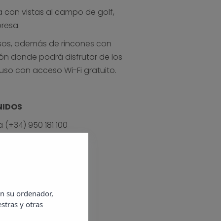
con vistas al campo de golf,
presa.
esos, además de rincones con
lón donde podrá disfrutar de los
so con acceso Wi-Fi gratuito.
NIDOS
ía
(+34)
950 181 100
en su ordenador,
stras y otras