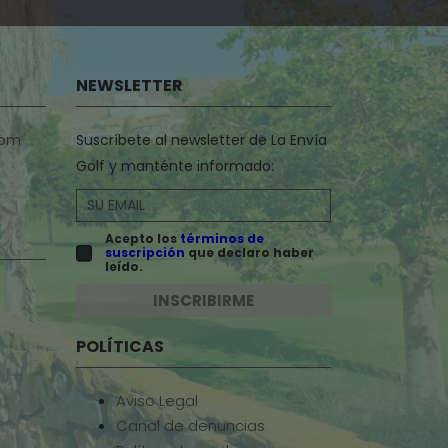
NEWSLETTER
com
Suscríbete al newsletter de La Envía
Golf y manténte informado:
Acepto los
términos de
suscripción
que declaro haber
leído.
INSCRIBIRME
POLÍTICAS
Aviso Legal
Canal de denuncias