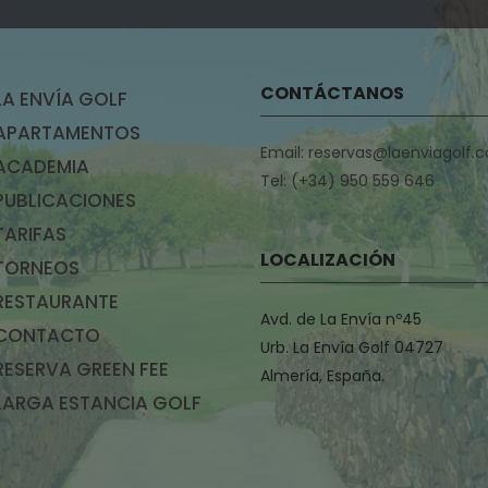
CONTÁCTANOS
LA ENVÍA GOLF
APARTAMENTOS
Email: reservas@laenviagolf.
ACADEMIA
Tel: (+34) 950 559 646
PUBLICACIONES
TARIFAS
LOCALIZACIÓN
TORNEOS
RESTAURANTE
Avd. de La Envía nº45
CONTACTO
Urb. La Envía Golf 04727
RESERVA GREEN FEE
Almería, España.
LARGA ESTANCIA GOLF