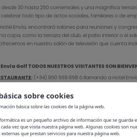
 desde 30 hasta 250 comensales y una magnífica terraza 
celebrar todo tipo de actos sociales, familiares o de em
 Hotel Envía, encontrará salones para reuniones y congr
 copa, como la terraza del club, el patio interior o el sa
frecemos en nuestro salón de televisión que cuenta inclu
a Envía Golf TODOS NUESTROS VISITANTES SON BIENVE
RESTAURANTE
:
(+34) 950 559 658 ó llamando a Hotel Env
básica sobre cookies
rmación básica sobre las cookies de la página web.
nformática es un pequeño archivo de información que se guarda 
 cada vez que visita nuestra página web. Algunas cookies son nue
externas que prestan servicios para nuestra página web.